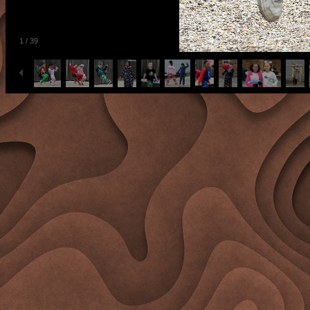
1
/
39